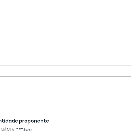
Estratégias de
Sus
Descarbonização para
Tipo
um Futuro Sustentável
Traj
ntidade proponente
Des
INÂMIA'CET-Iscte