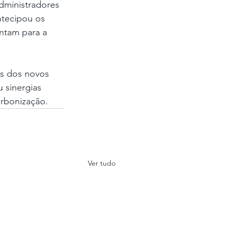
dministradores 
ntecipou os 
ntam para a 
s dos novos 
 sinergias 
arbonização.
Ver tudo