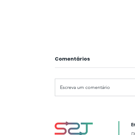
Comentários
Escreva um comentário
Article Published in the
Portuguese Journal of
Social Science
E
D